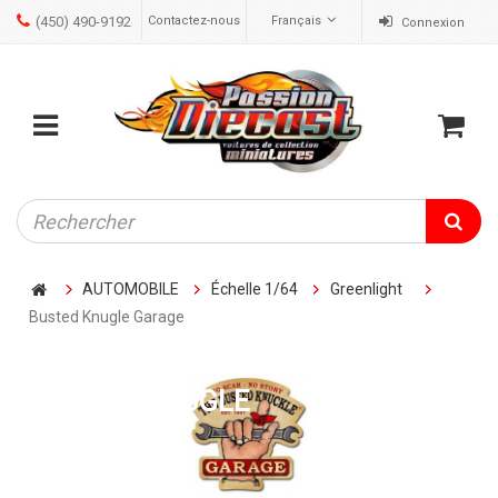
(450) 490-9192
Contactez-nous
Français
Connexion
ose
Mobile
Cart
menu
AUTOMOBILE
Échelle 1/64
Greenlight
Busted Knugle Garage
BUSTED KNUGLE
GARAGE
Busted Knugle Garage