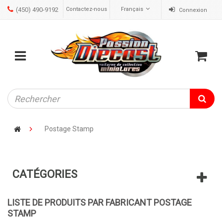
(450) 490-9192
Contactez-nous
Français
Connexion
ose
Mobile
Cart
menu
Postage Stamp
CATÉGORIES
LISTE DE PRODUITS PAR FABRICANT POSTAGE
STAMP