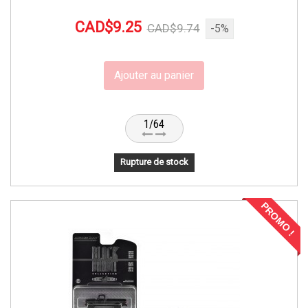
CAD$9.25
CAD$9.74
-5%
Ajouter au panier
1/64
Rupture de stock
PROMO !