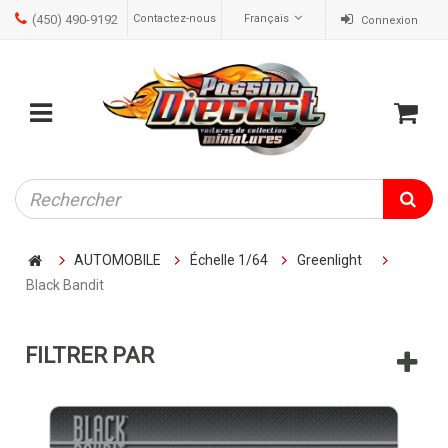
(450) 490-9192
Contactez-nous
Français
Connexion
ose
Mobile
Cart
menu
AUTOMOBILE
Échelle 1/64
Greenlight
Black Bandit
FILTRER PAR