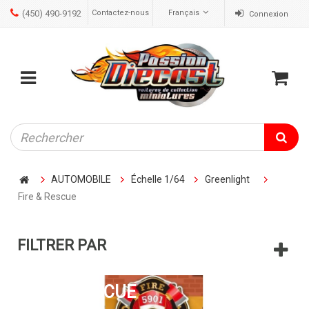
(450) 490-9192
Contactez-nous
Français
Connexion
ose
Mobile
Cart
menu
AUTOMOBILE
Échelle 1/64
Greenlight
Fire & Rescue
FILTRER PAR
FIRE & RESCUE