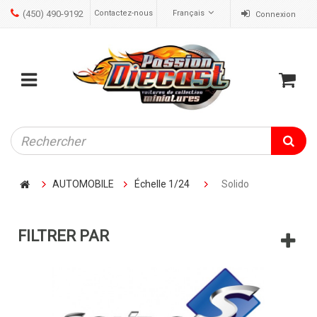
(450) 490-9192
Contactez-nous
Français
Connexion
ose
Mobile
Cart
menu
AUTOMOBILE
Échelle 1/24
Solido
FILTRER PAR
SOLIDO
Solido