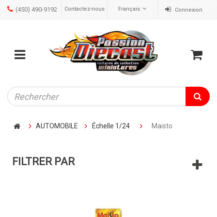
(450) 490-9192
Contactez-nous
Français
Connexion
ose
Mobile
Cart
menu
AUTOMOBILE
Échelle 1/24
Maisto
FILTRER PAR