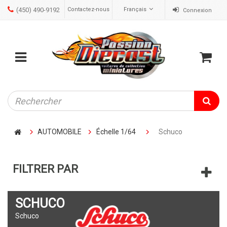
(450) 490-9192
Contactez-nous
Français
Connexion
ose
Mobile
Cart
menu
AUTOMOBILE
Échelle 1/64
Schuco
FILTRER PAR
SCHUCO
Schuco