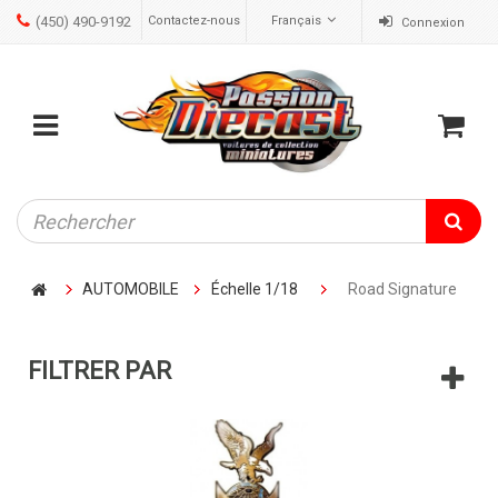
(450) 490-9192
Contactez-nous
Français
Connexion
ose
Mobile
Cart
menu
AUTOMOBILE
Échelle 1/18
Road Signature
FILTRER PAR