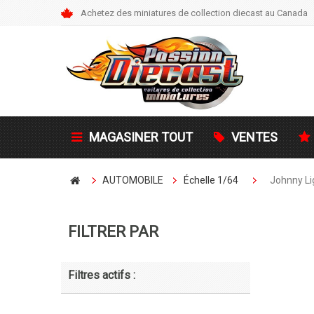
Achetez des miniatures de collection diecast au Canada
MAGASINER TOUT
VENTES
AUTOMOBILE
Échelle 1/64
Johnny Li
FILTRER PAR
J
Filtres actifs :
John