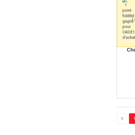
Lagonda
(1)
Miata
(2)
Monaco
(3)
1 
Monte Carlo
(16)
Mustang
(12)
Nomad
(2)
Che
Nova
(2)
Pacer
(1)
Pick UP
(2)
Ramcharger
(2)
Ranchero
(4)
Ranger
(9)
Road Runner
(5)
RX-7
(9)
Savoy
(2)