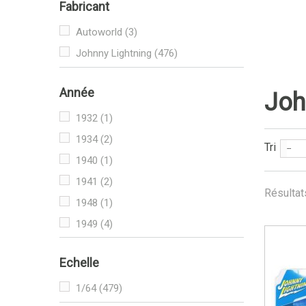
Fabricant
Autoworld
(3)
Johnny Lightning
(476)
Année
Joh
1932
(1)
1934
(2)
Tri
--
1940
(1)
1941
(2)
Résultat
1948
(1)
1949
(4)
1950
(7)
Echelle
1954
(2)
1955
(7)
1/64
(479)