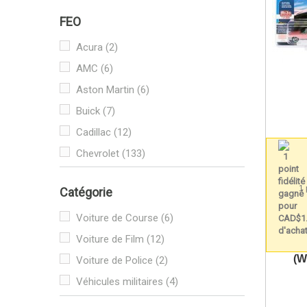
1956
(2)
FEO
1957
(2)
1958
(1)
Acura
(2)
1959
(9)
AMC
(6)
1960
(1)
Aston Martin
(6)
1961
(3)
Buick
(7)
1962
(7)
Cadillac
(12)
1963
(5)
Chevrolet
(133)
1964
(11)
Chrysler
(2)
1 
Catégorie
1965
(26)
Dodge
(45)
1966
(15)
Ford
(49)
Voiture de Course
(6)
1967
(12)
Honda
(1)
Voiture de Film
(12)
1968
(5)
(W
Hummer
(11)
Voiture de Police
(2)
1969
(29)
International
(6)
Véhicules militaires
(4)
1970
(32)
Jeep
(3)