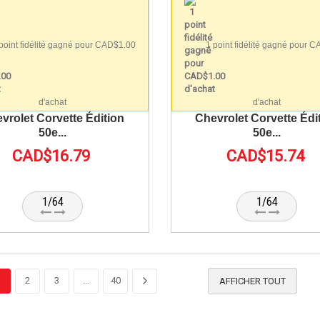
point fidélité gagné pour CAD$1.00
1 point fidélité gagné pour 
d'achat
d'achat
vrolet Corvette Édition
Chevrolet Corvette Édi
50e...
50e...
CAD$16.79
CAD$15.74
1/64
1/64
1
2
3
...
40
AFFICHER TOUT