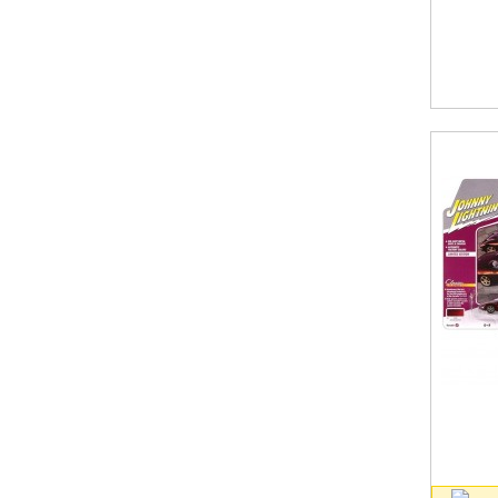
GSX
(2)
GT
(2)
GT-R R34
(4)
GT350
(2)
GT500
(2)
GTO
(14)
GTX
(3)
H1
(4)
Hornet
(1)
Impala
(11)
Imperial
(2)
Integra
(2)
Javelin
(4)
K5 Blazer
(1)