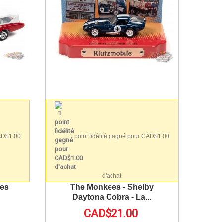
CAD$1.00
1 point fidélité gagné pour CAD$1.00
d'achat
ees
The Monkees - Shelby
Daytona Cobra - La...
CAD$21.00