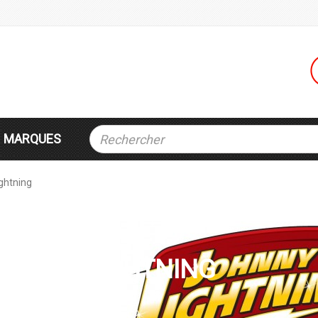
MARQUES
ghtning
OHNNY LIGHTNING
ny Lightning