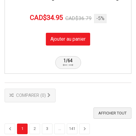
CAD$34.95
CAD$36.79
-5%
Ajouter au panier
1/64
COMPARER (
0
)
AFFICHER TOUT
1
2
3
...
141