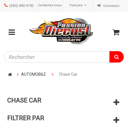
(450) 490-9192
Contactez-nous
Français
Connexion
ose
Mobile
Cart
menu
AUTOMOBILE
Chase Car
CHASE CAR
FILTRER PAR