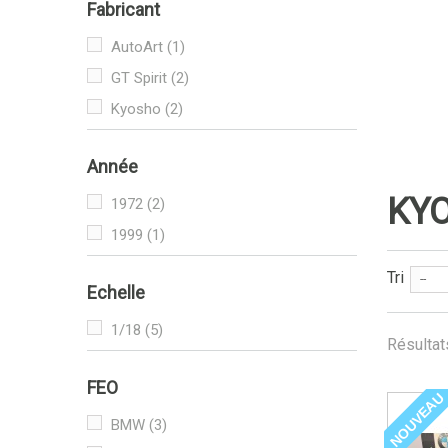
Fabricant
AutoArt
(1)
GT Spirit
(2)
Kyosho
(2)
Année
KY
1972
(2)
1999
(1)
Tri
--
Echelle
1/18
(5)
Résultats
FEO
NOUVEAU
BMW
(3)