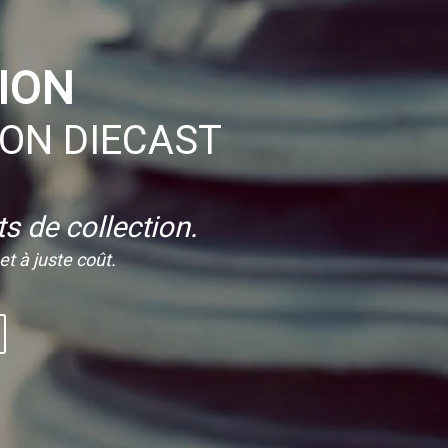
ION
ION DIECAST
s de collection.
t à juste coût.