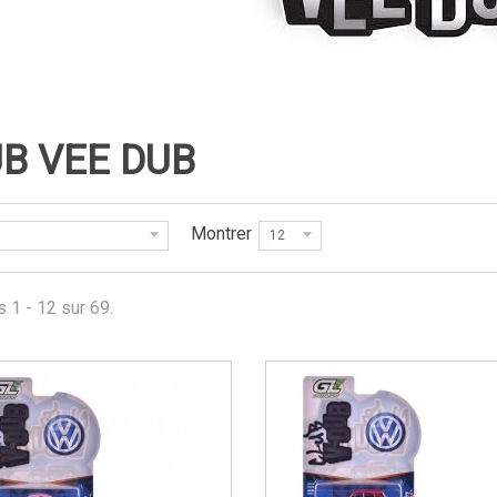
UB VEE DUB
Montrer
12
s 1 - 12 sur 69.