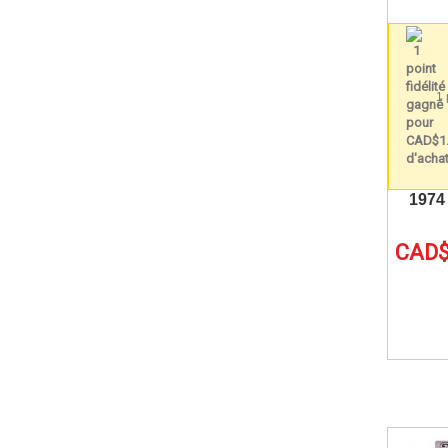
1 
1974
CAD$