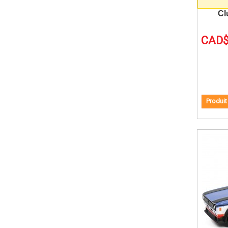
Cl
CAD$
Produit