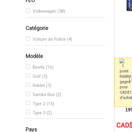
FEO
1975
(4)
1976
(5)
Volkswagen
(58)
1977
(3)
Catégorie
1978
(2)
1979
(2)
Voiture de Police
(4)
1980
(2)
Modèle
1982
(1)
Beetle
(16)
Golf
(5)
1 
Rabbit
(7)
Samba Bus
(2)
Type 2
(15)
19
Type 3
(2)
CAD$
Pays