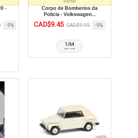
d'achat
0 -
Corpo de Bomberios da
Policia - Volkswagen...
CAD$9.45
8
CAD$9.95
-5%
-5%
1/64