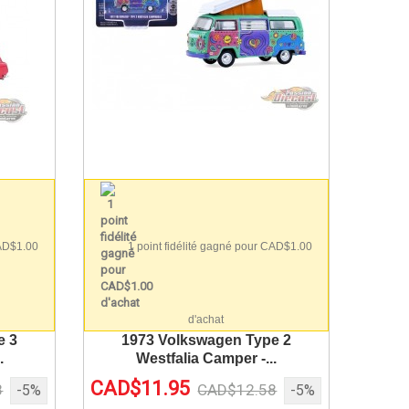
CAD$1.00
1 point fidélité gagné pour CAD$1.00
d'achat
e 3
1973 Volkswagen Type 2
.
Westfalia Camper -...
CAD$11.95
8
CAD$12.58
-5%
-5%