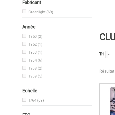
Fabricant
Greenlight
(69)
Année
CL
1950
(2)
1952
(1)
1963
(1)
Tri
--
1964
(6)
1968
(2)
Résultat
1969
(5)
1970
(1)
Echelle
1972
(2)
1973
(3)
1/64
(69)
1974
(4)