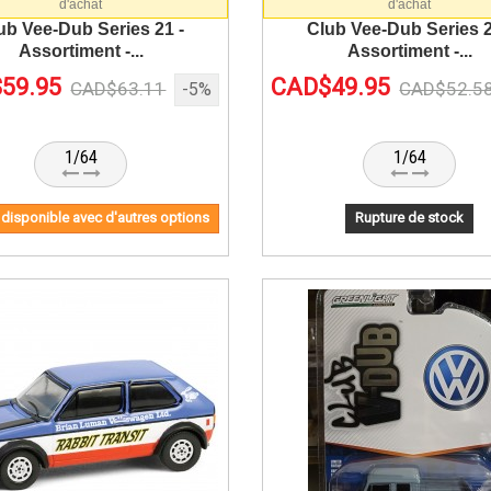
d'achat
d'achat
ub Vee-Dub Series 21 -
Club Vee-Dub Series 2
Assortiment -...
Assortiment -...
59.95
CAD$49.95
CAD$63.11
CAD$52.5
-5%
1/64
1/64
 disponible avec d'autres options
Rupture de stock