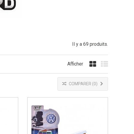
Il y a 69 produits.
Afficher
Grille
Liste
COMPARER (
0
)