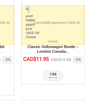
CAD$1.00
1 point fidélité gagné pour CAD$1.00
d'achat
bit
Classic Volkswagen Beetle –
.
London Canada...
CAD$11.95
4
CAD$12.58
-5%
-5%
1/64