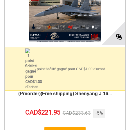
1 point fidélité gagné pour CAD$1.00 d'achat
(Preorder)(Free shipping) Shenyang J-16...
CAD$221.95
CAD$233.63
-5%