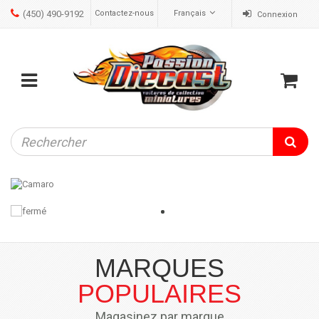
(450) 490-9192
Contactez-nous
Français
Connexion
ose
Mobile
Cart
menu
MARQUES
POPULAIRES
Magasinez par marque