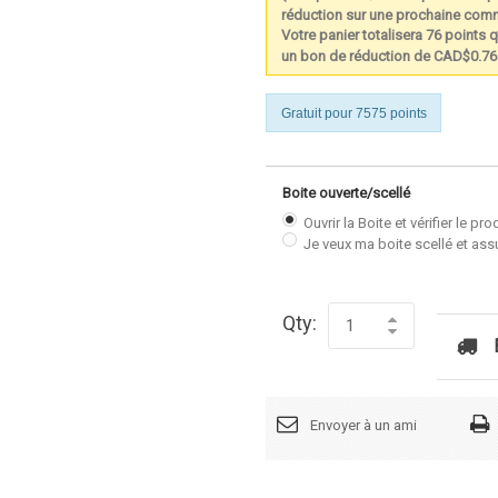
réduction sur une prochaine co
Votre panier totalisera 76 points q
un bon de réduction de CAD$0.76
Gratuit pour 7575 points
Boite ouverte/scellé
Ouvrir la Boite et véri
Je veux ma boite scellé et assu
Qty:
Envoyer à un ami