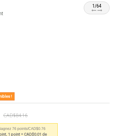
1/64
nt
ibles !
CAD$84.16
agnez 76 points/CAD$0.76
int, 1 point = CAD$0.01 de