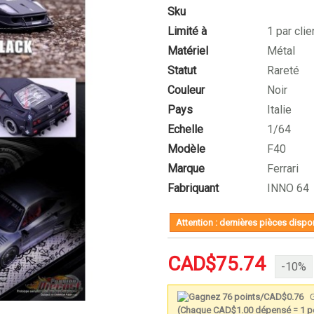
Sku
Limité à
1 par clie
Matériel
Métal
Statut
Rareté
Couleur
Noir
Pays
Italie
Echelle
1/64
Modèle
F40
Marque
Ferrari
Fabriquant
INNO 64
Attention : dernières pièces dispon
CAD$75.74
-10%
G
(Chaque CAD$1.00 dépensé = 1 po