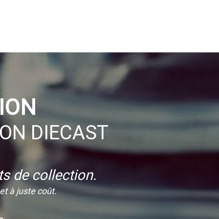
ION
ION DIECAST
s de collection.
t à juste coût.