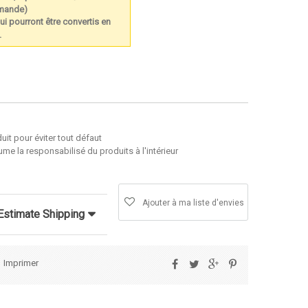
mmande)
ui pourront être convertis en
.
fier le produit pour éviter tout défaut
me la responsabilisé du produits à l'intérieur
Ajouter à ma liste d'envies
Estimate Shipping
Imprimer
Partager
Tweet
Google+
Pinterest