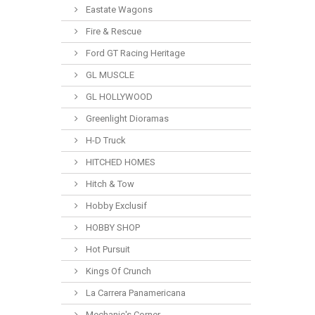
Eastate Wagons
Fire & Rescue
Ford GT Racing Heritage
GL MUSCLE
GL HOLLYWOOD
Greenlight Dioramas
H-D Truck
HITCHED HOMES
Hitch & Tow
Hobby Exclusif
HOBBY SHOP
Hot Pursuit
Kings Of Crunch
La Carrera Panamericana
Mechanic's Corner