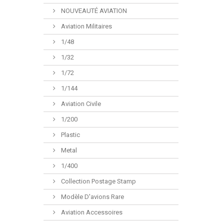
NOUVEAUTÉ AVIATION
Aviation Militaires
1/48
1/32
1/72
1/144
Aviation Civile
1/200
Plastic
Metal
1/400
Collection Postage Stamp
Modèle D'avions Rare
Aviation Accessoires