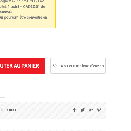
agnez 42 points/CAD$0.42
int, 1 point = CAD$0.01 de
mmande)
ui pourront être convertis en
.
UTER AU PANIER
Ajouter à ma liste d'envies
Imprimer
Partager
Tweet
Google+
Pinterest