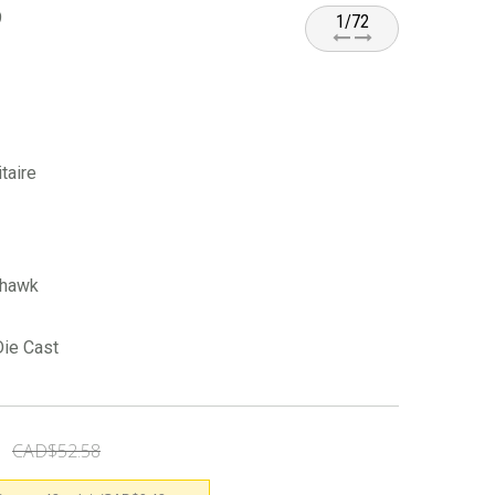
9
1/72
taire
rhawk
Die Cast
CAD$52.58