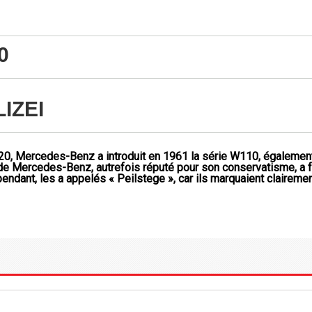
0
IZEI
 Mercedes-Benz a introduit en 1961 la série W110, également c
des de Mercedes-Benz, autrefois réputé pour son conservatisme, a
endant, les a appelés « Peilstege », car ils marquaient clairemen