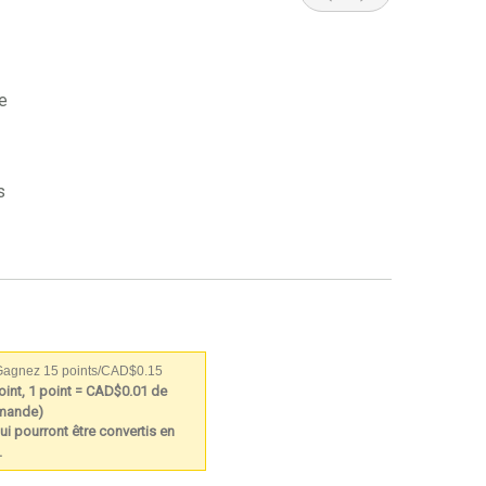
e
s
agnez 15 points/CAD$0.15
int, 1 point = CAD$0.01 de
mmande)
ui pourront être convertis en
.