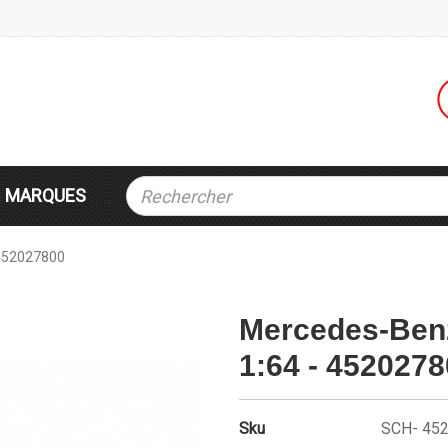
MARQUES
 452027800
Mercedes-Benz
1:64 - 452027
Sku
SCH- 45