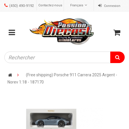
(450) 490-9192
Contactez-nous
Français
Connexion
ose
Mobile
Cart
menu
(Free shipping) Porsche 911 Carrera 2025 Argent -
Norev 1:18 - 187170